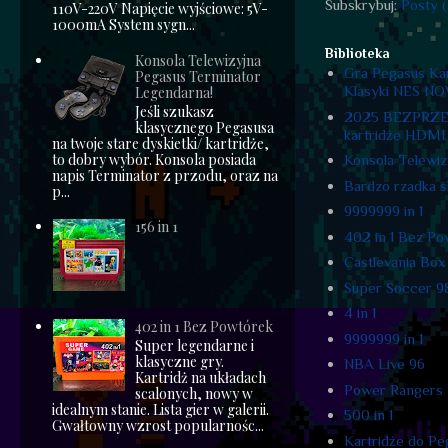
Subskrybuj:
Posty 
110V-220V Napięcie wyjściowe: 5V-
1000mA System sygn...
Biblioteka
Konsola Telewizyjna
Gra Pegasus Ka
Pegasus Terminator
Klasyki NES N
Legendarna!
Jeśli szukasz
2025 BEZPRZEW
klasycznego Pegasusa
kartridże HDMI
na twoje stare dyskietki/ kartridże,
to dobry wybór. Konsola posiada
Konsola Telewiz
napis Terminator z przodu, oraz na
Bardzo rzadka s
p...
9999999 in 1
156 in 1
402 in 1 Bez Po
Castlevania Box 
Super Soccer 9
4 in 1
402 in 1 Bez Powtórek
9999999 in 1
Super legendarne i
klasyczne gry.
NBA Live 96
Kartridż na układach
Power Rangers
scalonych, nowy w
idealnym stanie. Lista gier w galerii.
500 in 1
Gwałtowny wzrost popularnośc...
Kartridże do Pe