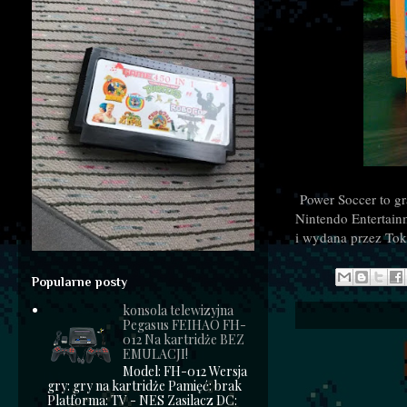
Power Soccer to g
Nintendo Entertain
i wydana przez To
Popularne posty
konsola telewizyjna
Pegasus FEIHAO FH-
012 Na kartridże BEZ
EMULACJI!
Model: FH-012 Wersja
gry: gry na kartridże Pamięć: brak
Platforma: TV - NES Zasilacz DC: