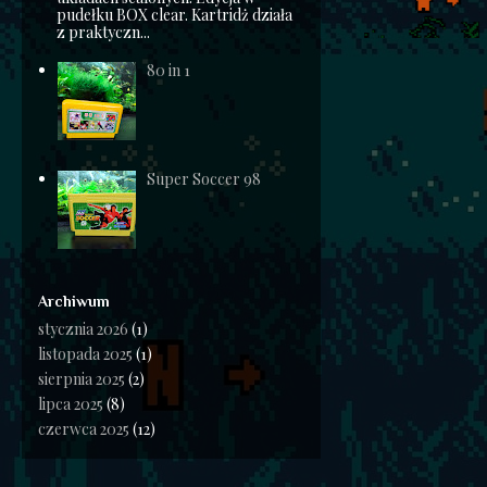
pudełku BOX clear. Kartridż działa
z praktyczn...
80 in 1
Super Soccer 98
Archiwum
stycznia 2026
(1)
listopada 2025
(1)
sierpnia 2025
(2)
lipca 2025
(8)
czerwca 2025
(12)