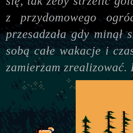
się, tak żeby strzelić g
z przydomowego ogró
przesadzała gdy minął 
sobą całe wakacje i cza
zamierzam zrealizować.