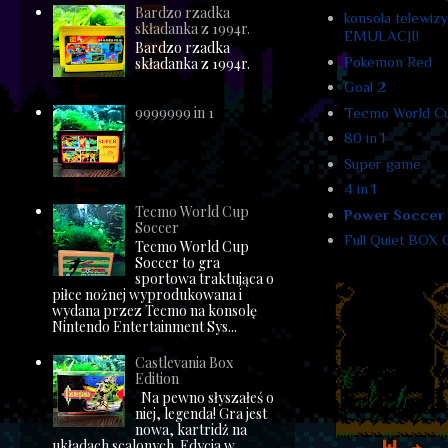
Bardzo rzadka
konsola telewi
składanka z 1994r.
EMULACJI!
Bardzo rzadka
Pokemon Red
składanka z 1994r.
Goal 2
9999999 in 1
Tecmo World C
80 in 1
Super game
4 in 1
Tecmo World Cup
Power Soccer
Soccer
Full Quiet BOX C
Tecmo World Cup
Soccer to gra
sportowa traktująca o
piłce nożnej wyprodukowana i
wydana przez Tecmo na konsolę
Nintendo Entertainment Sys...
Castlevania Box
Edition
Na pewno słyszałeś o
niej, legenda! Gra jest
nowa, kartridż na
układach scalonych. Edycja w