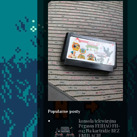
Popularne posty
konsola telewizyjna
Pegasus FEIHAO FH-
012 Na kartridże BEZ
EMULACJI!