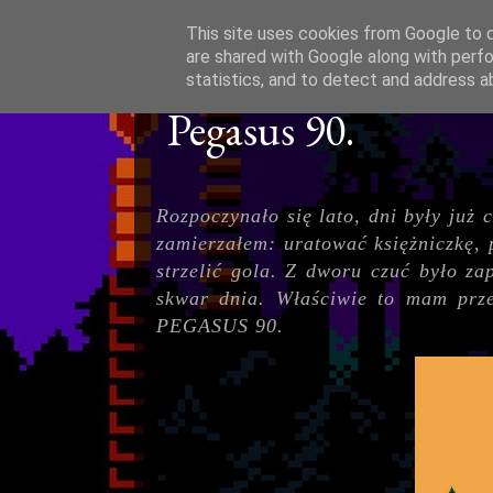
This site uses cookies from Google to de
are shared with Google along with perfo
statistics, and to detect and address a
Pegasus 90.
Rozpoczynało się lato, dni były już 
zamierzałem: uratować księżniczkę,
strzelić gola. Z dworu czuć było 
skwar dnia. Właściwie to mam prze
PEGASUS 90.