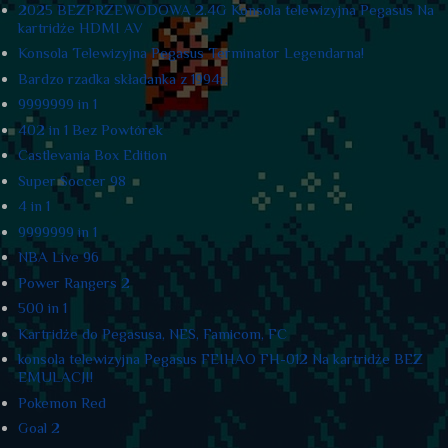
2025 BEZPRZEWODOWA 2.4G Konsola telewizyjna Pegasus Na
kartridże HDMI AV
Konsola Telewizyjna Pegasus Terminator Legendarna!
Bardzo rzadka składanka z 1994r.
9999999 in 1
402 in 1 Bez Powtórek
Castlevania Box Edition
Super Soccer 98
4 in 1
9999999 in 1
NBA Live 96
Power Rangers 2
500 in 1
Kartridże do Pegasusa, NES, Famicom, FC
konsola telewizyjna Pegasus FEIHAO FH-012 Na kartridże BEZ
EMULACJI!
Pokemon Red
Goal 2