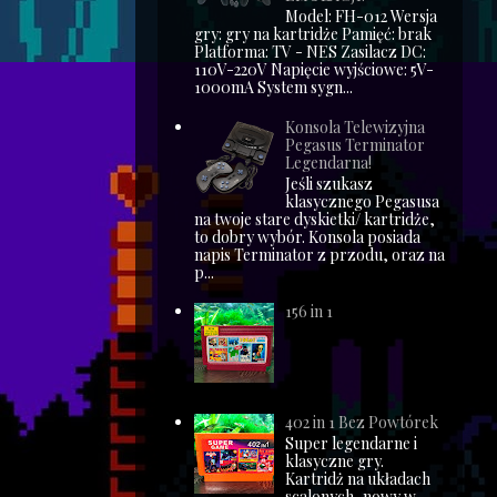
Model: FH-012 Wersja
gry: gry na kartridże Pamięć: brak
Platforma: TV - NES Zasilacz DC:
110V-220V Napięcie wyjściowe: 5V-
1000mA System sygn...
Konsola Telewizyjna
Pegasus Terminator
Legendarna!
Jeśli szukasz
klasycznego Pegasusa
na twoje stare dyskietki/ kartridże,
to dobry wybór. Konsola posiada
napis Terminator z przodu, oraz na
p...
156 in 1
402 in 1 Bez Powtórek
Super legendarne i
klasyczne gry.
Kartridż na układach
scalonych, nowy w