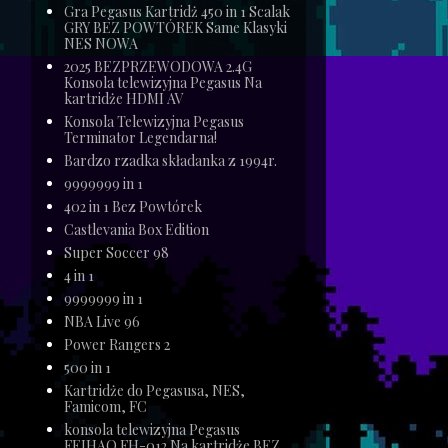
Gra Pegasus Kartridż 450 in 1 Scalak
GRY BEZ POWTÓREK Same Klasyki
NES NOWA
2025 BEZPRZEWODOWA 2.4G
Konsola telewizyjna Pegasus Na
kartridże HDMI AV
Konsola Telewizyjna Pegasus
Terminator Legendarna!
Bardzo rzadka składanka z 1994r.
9999999 in 1
402 in 1 Bez Powtórek
Castlevania Box Edition
Super Soccer 98
4 in 1
9999999 in 1
NBA Live 96
Power Rangers 2
500 in 1
Kartridże do Pegasusa, NES,
Famicom, FC
konsola telewizyjna Pegasus
j
FEIHAO FH-012 Na kartridże BEZ