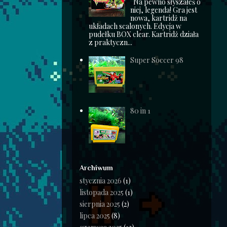
Na pewno słyszałeś o
niej, legenda! Gra jest
nowa, kartridż na
układach scalonych. Edycja w
pudełku BOX clear. Kartridż działa
z praktyczn...
Super Soccer 98
80 in 1
Archiwum
stycznia 2026
(1)
listopada 2025
(1)
sierpnia 2025
(2)
lipca 2025
(8)