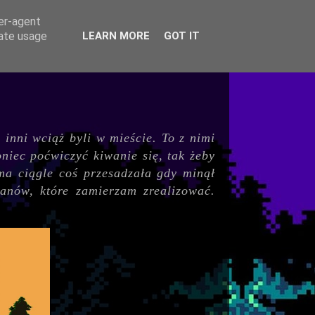
ser-agent
rate usage
LEARN MORE
GOT IT
 inni wciąż byli w mieście. To z nimi
iec poćwiczyć kiwanie się, tak żeby
a ciągle coś przesadzała gdy minął
anów, które zamierzam zrealizować.