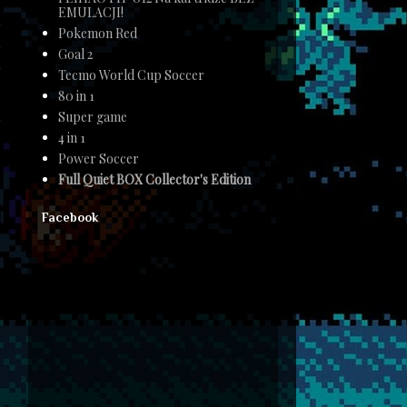
,
EMULACJI!
w
Pokemon Red
e
Goal 2
l
Tecmo World Cup Soccer
,
80 in 1
o
Super game
w
4 in 1
Power Soccer
Full Quiet BOX Collector's Edition
Facebook