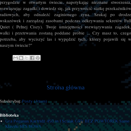
przygodzie w otwartym świecie, napotykając nieznane stworzenia
rozwiązując zagadki i dowiedz się, jak przywrócić siatkę przekaźnikó
radiowych, aby odnaleźć zaginionego syna. Szukaj po drodz
wskazówek i zarządzaj zasobami podczas odkrywania sekretów Ful
Quiet ( Pełnej Ciszy). Twoje umiejętności rozwiązywania zagadek
walki i przetrwania zostaną poddane próbie ... Czy masz to, czeg
potrzeba, aby wyciszyć las i wypędzić tych, którzy pojawili się 
naszym świecie?"
Strona główna
Subskrybuj:
Posty (Atom)
Biblioteka
Gra Pegasus Kartridż 450 in 1 Scalak GRY BEZ POWTÓREK Same
Klasyki NES NOWA